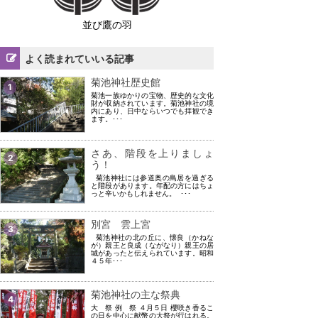
並び鷹の羽
よく読まれていいる記事
菊池神社歴史館
1
菊池一族ゆかりの宝物、歴史的な文化
財が収納されています。菊池神社の境
内にあり、日中ならいつでも拝観でき
ます。･･･
さあ、階段を上りましょ
2
う！
菊池神社には参道奥の鳥居を過ぎる
と階段があります。年配の方にはちょ
っと辛いかもしれません。 ･･･
別宮 雲上宮
3
菊池神社の北の丘に、懐良（かねな
が）親王と良成（ながなり）親王の居
城があったと伝えられています。昭和
４５年･･･
菊池神社の主な祭典
4
大 祭 例 祭 ４月５日 櫻咲き香るこ
の日を中心に献幣の大祭が行はれる。