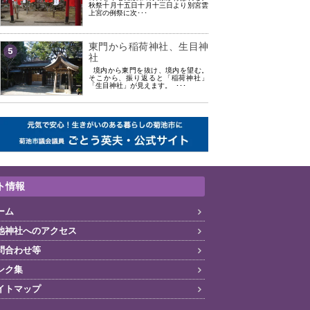
秋祭十月十五日十月十三日より別宮雲
上宮の例祭に次･･･
東門から稲荷神社、生目神
5
社
境内から東門を抜け、境内を望む。
そこから、振り返ると「稲荷神社」
「生目神社」が見えます。 ･･･
ト情報
ーム
池神社へのアクセス
問合わせ等
ンク集
イトマップ