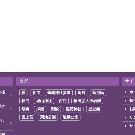
タグ
サイ
の桜
ホ
桜
参道
菊地神社参道
鳥居
菊池氏
菊
神門
城山神社
西門
猿田彦大神石碑
咲き
祭典
拝殿
階段
稲荷神社
歴史館
お
雲上宮
菊池公園
運動公園
リ
でし
サ
の桜