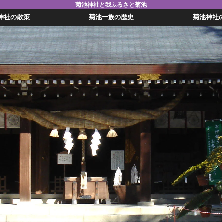
菊池神社と我ふるさと菊池
神社の散策
菊池一族の歴史
菊池神社