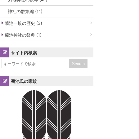
神社の散策編 (11)
菊池一族の歴史 (3)
菊池神社の祭典 (1)
サイト内検索
菊池氏の家紋