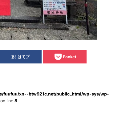
はてブ
Pocket
e/fuufuu/xn--btw921c.net/public_html/wp-sys/wp-
on line
8