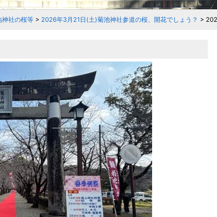
地神社の桜等
>
2026年3月21日(土)菊池神社参道の桜、開花でしょう？
>
202