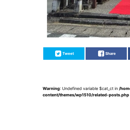
Tweet
Share
Warning
: Undefined variable $cat_ct in
/hom
content/themes/wp1510/related-posts.php