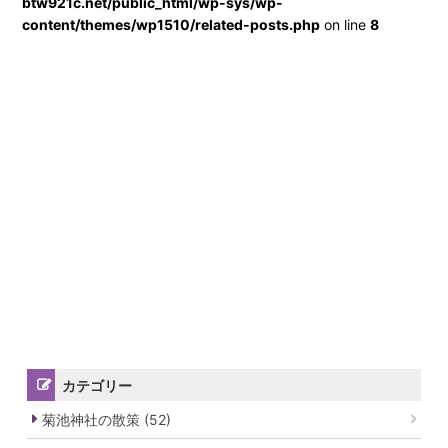
btw921c.net/public_html/wp-sys/wp-
content/themes/wp1510/related-posts.php
on line
8
カテゴリー
菊池神社の散策 (52)