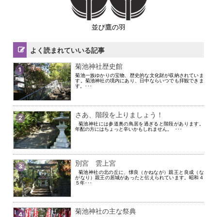
並び鷹の羽
よく読まれていいる記事
菊池神社歴史館
1
菊池一族ゆかりの宝物、歴史的な文化財が収納されていま
す。菊池神社の境内にあり、日中ならいつでも拝観できま
す。･･･
さあ、階段を上りましょう！
2
菊池神社には参道奥の鳥居を過ぎると階段があります。
年配の方にはちょっと辛いかもしれません。 ･･･
別宮 雲上宮
3
菊池神社の北の丘に、懐良（かねなが）親王と良成（な
がなり）親王の居城があったと伝えられています。昭和４
５年･･･
菊池神社の主な祭典
4