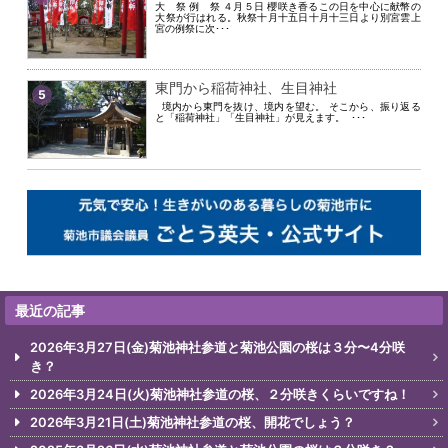
大 祭 例 祭 ４月５日 櫻咲き香るこの日を中心に献幣の
大祭が行はれる。秋祭十月十五日十月十三日より別宮雲上
宮の例祭に次･･･
東門から稲荷神社、生目神社
5
境内から東門を抜け、境内を望む。 そこから、振り返る
と「稲荷神社」「生目神社」が見えます。 ･･･
最近の記事
2026年3月27日(金)菊池神社参道と菊池公園の桜は３分〜4分咲
き？
2026年3月24日(火)菊池神社参道の桜、２分咲きくらいですね！
2026年3月21日(土)菊池神社参道の桜、開花でしょう？