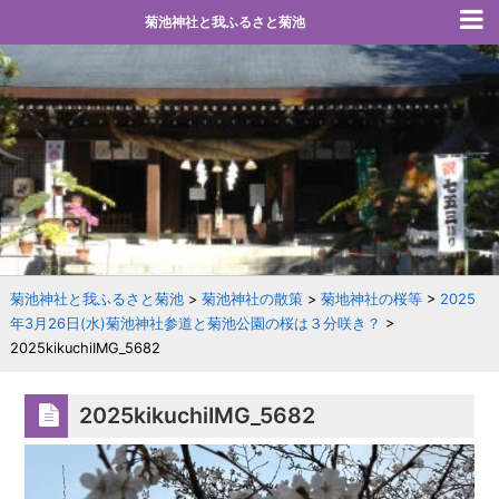
菊池神社と我ふるさと菊池
菊池神社と我ふるさと菊池
>
菊池神社の散策
>
菊地神社の桜等
>
2025
年3月26日(水)菊池神社参道と菊池公園の桜は３分咲き？
>
2025kikuchiIMG_5682
2025kikuchiIMG_5682