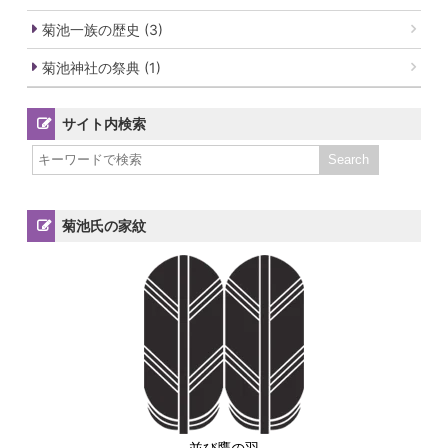
菊池一族の歴史 (3)
菊池神社の祭典 (1)
サイト内検索
菊池氏の家紋
並び鷹の羽