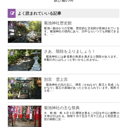
よく読まれていいる記事
菊池神社歴史館
1
菊池一族ゆかりの宝物、歴史的な文化財が収納されていま
す。菊池神社の境内にあり、日中ならいつでも拝観できま
す。･･･
さあ、階段を上りましょう！
2
菊池神社には参道奥の鳥居を過ぎると階段があります。
年配の方にはちょっと辛いかもしれません。 ･･･
別宮 雲上宮
3
菊池神社の北の丘に、懐良（かねなが）親王と良成（な
がなり）親王の居城があったと伝えられています。昭和４
５年･･･
菊池神社の主な祭典
4
大 祭 例 祭 ４月５日 櫻咲き香るこの日を中心に献幣の
大祭が行はれる。秋祭十月十五日十月十三日より別宮雲上
宮の例祭に次･･･