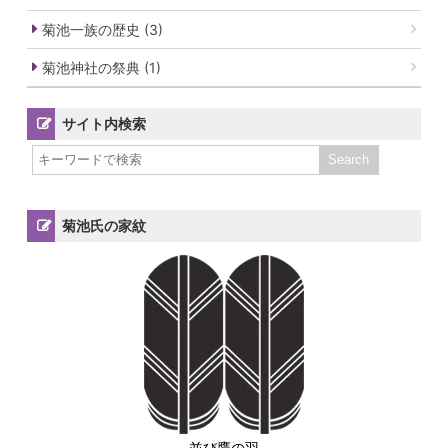
菊池一族の歴史 (3)
菊池神社の祭典 (1)
サイト内検索
菊池氏の家紋
並び鷹の羽