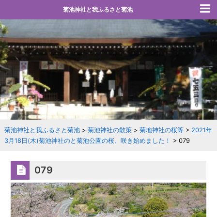
菊池神社と我ふるさと菊池
菊池神社と我ふるさと菊池
>
菊池神社の散策
>
菊地神社の桜等
>
2021年
3月18日(木)菊池神社のと菊池公園の桜、咲き始めました！
>
079
079