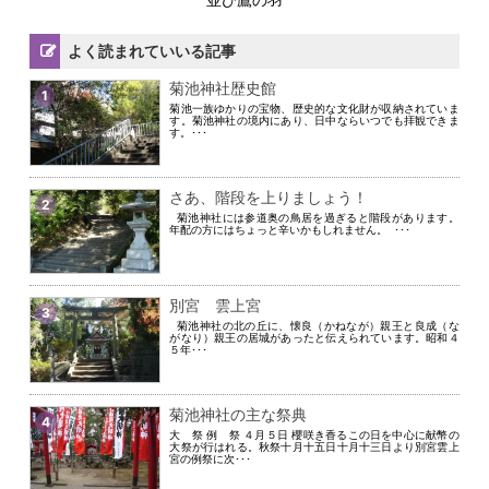
よく読まれていいる記事
菊池神社歴史館
1
菊池一族ゆかりの宝物、歴史的な文化財が収納されていま
す。菊池神社の境内にあり、日中ならいつでも拝観できま
す。･･･
さあ、階段を上りましょう！
2
菊池神社には参道奥の鳥居を過ぎると階段があります。
年配の方にはちょっと辛いかもしれません。 ･･･
別宮 雲上宮
3
菊池神社の北の丘に、懐良（かねなが）親王と良成（な
がなり）親王の居城があったと伝えられています。昭和４
５年･･･
菊池神社の主な祭典
4
大 祭 例 祭 ４月５日 櫻咲き香るこの日を中心に献幣の
大祭が行はれる。秋祭十月十五日十月十三日より別宮雲上
宮の例祭に次･･･