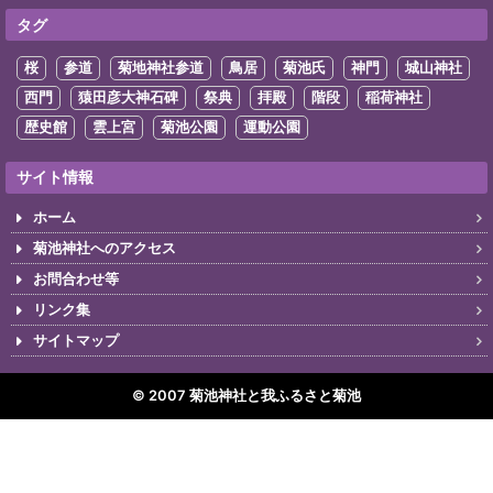
タグ
桜
参道
菊地神社参道
鳥居
菊池氏
神門
城山神社
西門
猿田彦大神石碑
祭典
拝殿
階段
稲荷神社
歴史館
雲上宮
菊池公園
運動公園
サイト情報
ホーム
菊池神社へのアクセス
お問合わせ等
リンク集
サイトマップ
© 2007 菊池神社と我ふるさと菊池