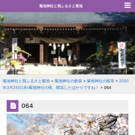
菊池神社と我ふるさと菊池
菊池神社と我ふるさと菊池
>
菊池神社の散策
>
菊地神社の桜等
>
2020
年3月25日(水)菊池神社の桜、開花したばかりですね！
>
064
064