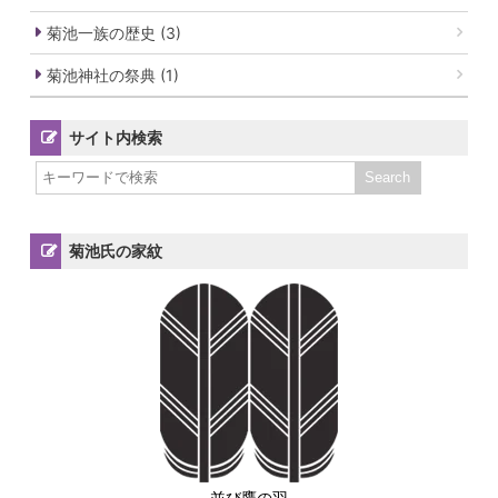
菊池一族の歴史 (3)
菊池神社の祭典 (1)
サイト内検索
菊池氏の家紋
並び鷹の羽