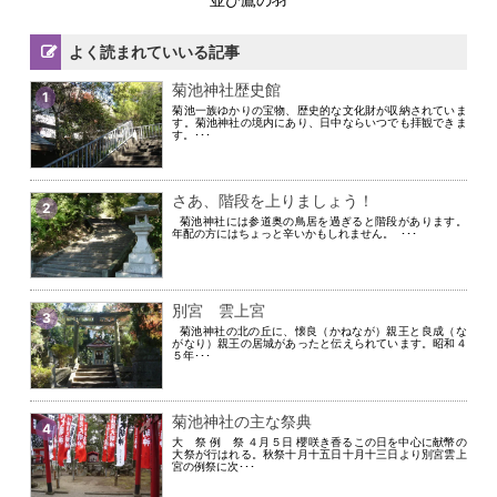
よく読まれていいる記事
菊池神社歴史館
1
菊池一族ゆかりの宝物、歴史的な文化財が収納されていま
す。菊池神社の境内にあり、日中ならいつでも拝観できま
す。･･･
さあ、階段を上りましょう！
2
菊池神社には参道奥の鳥居を過ぎると階段があります。
年配の方にはちょっと辛いかもしれません。 ･･･
別宮 雲上宮
3
菊池神社の北の丘に、懐良（かねなが）親王と良成（な
がなり）親王の居城があったと伝えられています。昭和４
５年･･･
菊池神社の主な祭典
4
大 祭 例 祭 ４月５日 櫻咲き香るこの日を中心に献幣の
大祭が行はれる。秋祭十月十五日十月十三日より別宮雲上
宮の例祭に次･･･