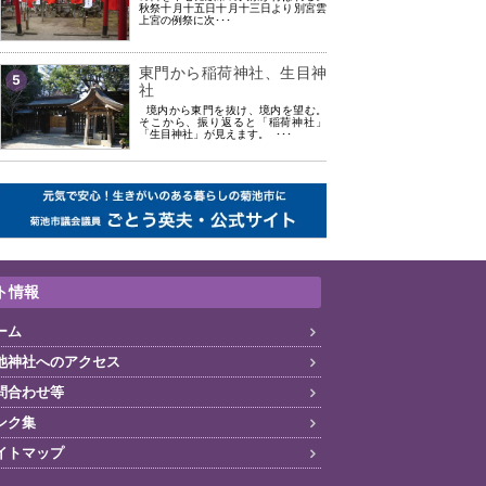
秋祭十月十五日十月十三日より別宮雲
上宮の例祭に次･･･
東門から稲荷神社、生目神
5
社
境内から東門を抜け、境内を望む。
そこから、振り返ると「稲荷神社」
「生目神社」が見えます。 ･･･
ト情報
ーム
池神社へのアクセス
問合わせ等
ンク集
イトマップ