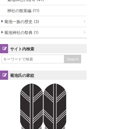
神社の散策編 (11)
菊池一族の歴史 (3)
菊池神社の祭典 (1)
サイト内検索
菊池氏の家紋