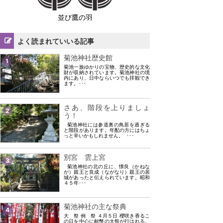
並び鷹の羽
よく読まれていいる記事
菊池神社歴史館
1
菊池一族ゆかりの宝物、歴史的な文化
財が収納されています。菊池神社の境
内にあり、日中ならいつでも拝観でき
ます。･･･
さあ、階段を上りましょ
2
う！
菊池神社には参道奥の鳥居を過ぎる
と階段があります。年配の方にはちょ
っと辛いかもしれません。 ･･･
別宮 雲上宮
3
菊池神社の北の丘に、懐良（かねな
が）親王と良成（ながなり）親王の居
城があったと伝えられています。昭和
４５年･･･
菊池神社の主な祭典
4
大 祭 例 祭 ４月５日 櫻咲き香るこ
の日を中心に献幣の大祭が行はれる。