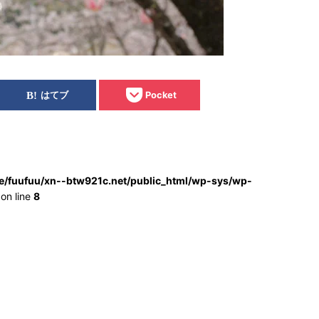
はてブ
Pocket
e/fuufuu/xn--btw921c.net/public_html/wp-sys/wp-
on line
8