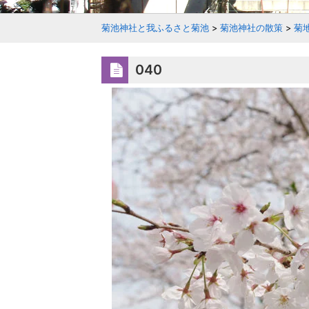
菊池神社と我ふるさと菊池
>
菊池神社の散策
>
菊
040