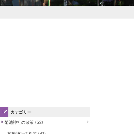
カテゴリー
菊池神社の散策 (52)
菊地神社の桜等 (41)