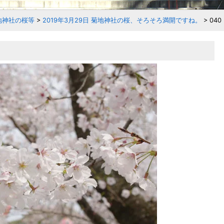
地神社の桜等
>
2019年3月29日 菊地神社の桜、そろそろ満開ですね。
>
040