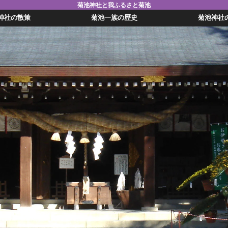
菊池神社と我ふるさと菊池
神社の散策
菊池一族の歴史
菊池神社