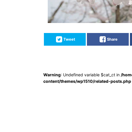
Tweet
Share
Warning
: Undefined variable $cat_ct in
/hom
content/themes/wp1510/related-posts.php